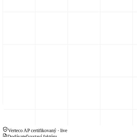
Verteco AP
certifikovaný · live
Dodávateľ
vystaví faktúru