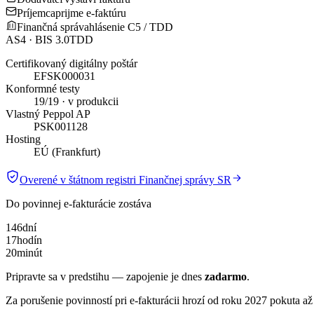
Príjemca
prijme e-faktúru
Finančná správa
hlásenie C5 / TDD
AS4 · BIS 3.0
TDD
Certifikovaný digitálny poštár
EFSK000031
Konformné testy
19/19 · v produkcii
Vlastný Peppol AP
PSK001128
Hosting
EÚ (Frankfurt)
Overené v štátnom registri Finančnej správy SR
Do povinnej e-fakturácie zostáva
146
dní
17
hodín
20
minút
Pripravte sa v predstihu — zapojenie je dnes
zadarmo
.
Za porušenie povinností pri e-fakturácii hrozí od roku 2027 pokuta až