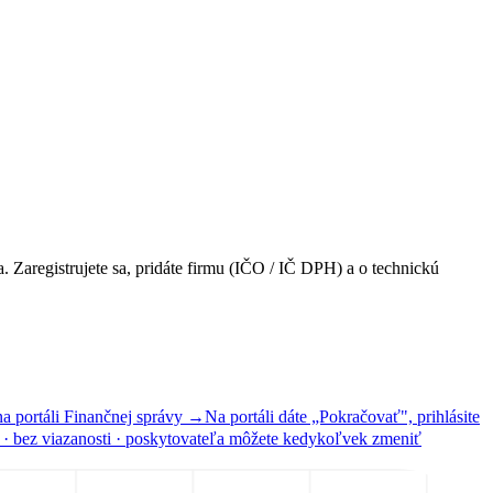
 Zaregistrujete sa, pridáte firmu (IČO / IČ DPH) a o technickú
na portáli Finančnej správy →
Na portáli dáte „Pokračovať", prihlásite
· bez viazanosti · poskytovateľa môžete kedykoľvek zmeniť