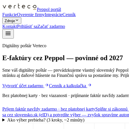
Peppol portál
Funkcie
Overenie firmy
Integrácie
Cenník
Zdroje
Kontakt
Prihlásiť sa
Začať zadarmo
Digitálny poštár Verteco
E-faktúry cez
Peppol
— povinné od
2027
Sme váš digitálny poštár — prevádzkujeme vlastný slovenský Peppol A
stránku aj daňové hlásenie na Finančnú správu sa postaráme my. Prij
Vytvoriť účet zadarmo
Cenník a kalkulačka
Bez platobnej karty · bez viazanosti · prijímanie faktúr navždy zadar
Príjem faktúr navždy zadarmo · bez platobnej karty
Splňte si zákonn
sa cez slovensko.sk (eID) a potvrdíte výber — zvyšok spravíme auto
Ako výber prebieha?
(3 kroky, ~2 minúty)