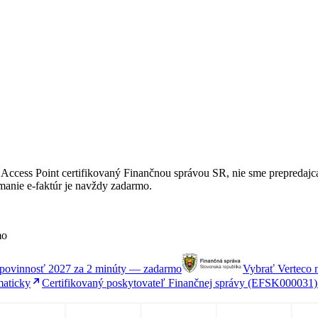
ccess Point certifikovaný Finančnou správou SR, nie sme prepredajca.
ímanie e-faktúr je navždy zadarmo.
mo
ú povinnosť 2027 za 2 minúty — zadarmo
Vybrať Verteco 
maticky
Certifikovaný poskytovateľ Finančnej správy (EFSK000031) 